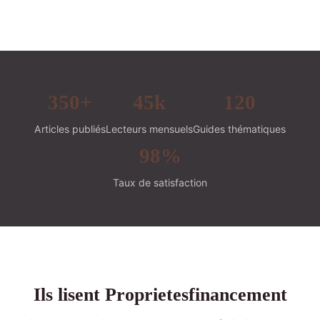
350+
45k
120
Articles publiés
Lecteurs mensuels
Guides thématiques
98%
Taux de satisfaction
Ils lisent Proprietesfinancement