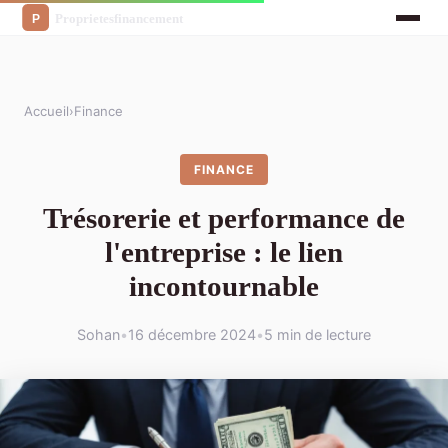
Accueil
›
Finance
FINANCE
Trésorerie et performance de
l'entreprise : le lien
incontournable
Sohan
•
16 décembre 2024
•
5 min de lecture