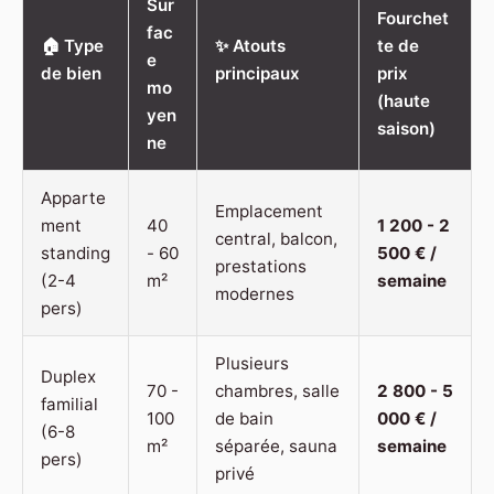
Sur
Fourchet
fac
🏠 Type
✨ Atouts
te de
e
de bien
principaux
prix
mo
(haute
yen
saison)
ne
Apparte
Emplacement
ment
40
1 200 - 2
central, balcon,
standing
- 60
500 € /
prestations
(2-4
m²
semaine
modernes
pers)
Plusieurs
Duplex
70 -
chambres, salle
2 800 - 5
familial
100
de bain
000 € /
(6-8
m²
séparée, sauna
semaine
pers)
privé