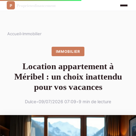
Accueil
›
Immobilier
IMMOBILIER
Location appartement à
Méribel : un choix inattendu
pour vos vacances
Dulce
•
09/07/2026 07:09
•
9 min de lecture